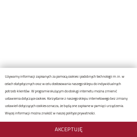
Używamy informacji zapisanych za pomocą cookies i podobnych technologii m.in. w
celach statystycznych oraz w celu dostosowania naszego sklepu do indywidualnych
potrzeb klientów. W programie służącym do obsługi internetu można zmienić
ustawienia dotyczące cookies. Korzystanie z naszego sklepu internetowego bez zmiany
ustawień dotyczących cookies oznacza, że będą one zapisane w pamięci urządzenia.
Więcej informacji można znaleźć w naszej
polityce prywatności
.
AKCEPTUJĘ